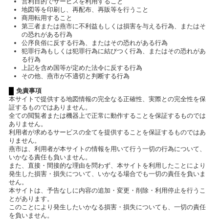
営利目的でサービスを利用すること
地図等を印刷し、再配布、再販等を行うこと
商用転用すること
第三者または燕市に不利益もしくは損害を与える行為、またはそ
の恐れがある行為
公序良俗に反する行為、またはその恐れがある行為
犯罪行為もしくは犯罪行為に結びつく行為、またはその恐れがあ
る行為
上記を含め国等が定めた法令に反する行為
その他、燕市が不適切と判断する行為
免責事項
本サイトで提供する地図情報の完全なる正確性、実際との完全性を保
証するものではありません。
全ての閲覧者または機器上で正常に動作することを保証するものでは
ありません。
利用者が求めるサービスの全てを提供することを保証するものではあ
りません。
燕市は、利用者が本サイトの情報を用いて行う一切の行為について、
いかなる責任も負いません。
また、直接・間接的な理由を問わず、本サイトを利用したことにより
発生した損害・損失について、いかなる場合でも一切の責任を負いま
せん。
本サイトは、予告なしに内容の追加・変更・削除・利用停止を行うこ
とがあります。
このことにより発生したいかなる損害・損失についても、一切の責任
を負いません。