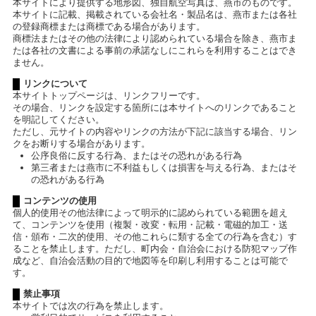
本サイトにより提供する地形図、独自航空写真は、燕市のものです。
本サイトに記載、掲載されている会社名・製品名は、燕市または各社
の登録商標または商標である場合があります。
商標法またはその他の法律により認められている場合を除き、燕市ま
たは各社の文書による事前の承諾なしにこれらを利用することはでき
ません。
リンクについて
本サイトトップページは、リンクフリーです。
その場合、リンクを設定する箇所には本サイトへのリンクであること
を明記してください。
ただし、元サイトの内容やリンクの方法が下記に該当する場合、リン
クをお断りする場合があります。
公序良俗に反する行為、またはその恐れがある行為
第三者または燕市に不利益もしくは損害を与える行為、またはそ
の恐れがある行為
コンテンツの使用
個人的使用その他法律によって明示的に認められている範囲を超え
て、コンテンツを使用（複製・改変・転用・記載・電磁的加工・送
信・頒布・二次的使用、その他これらに類する全ての行為を含む）す
ることを禁止します。ただし、町内会・自治会における防犯マップ作
成など、自治会活動の目的で地図等を印刷し利用することは可能で
す。
禁止事項
本サイトでは次の行為を禁止します。