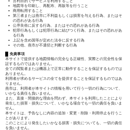
営利目的でサービスを利用すること
地図等を印刷し、再配布、再販等を行うこと
商用転用すること
第三者または燕市に不利益もしくは損害を与える行為、またはそ
の恐れがある行為
公序良俗に反する行為、またはその恐れがある行為
犯罪行為もしくは犯罪行為に結びつく行為、またはその恐れがあ
る行為
上記を含め国等が定めた法令に反する行為
その他、燕市が不適切と判断する行為
免責事項
本サイトで提供する地図情報の完全なる正確性、実際との完全性を保
証するものではありません。
全ての閲覧者または機器上で正常に動作することを保証するものでは
ありません。
利用者が求めるサービスの全てを提供することを保証するものではあ
りません。
燕市は、利用者が本サイトの情報を用いて行う一切の行為について、
いかなる責任も負いません。
また、直接・間接的な理由を問わず、本サイトを利用したことにより
発生した損害・損失について、いかなる場合でも一切の責任を負いま
せん。
本サイトは、予告なしに内容の追加・変更・削除・利用停止を行うこ
とがあります。
このことにより発生したいかなる損害・損失についても、一切の責任
を負いません。