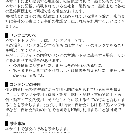
本サイトにより提供する地形図、独自航空写真は、燕市のものです。
本サイトに記載、掲載されている会社名・製品名は、燕市または各社
の登録商標または商標である場合があります。
商標法またはその他の法律により認められている場合を除き、燕市ま
たは各社の文書による事前の承諾なしにこれらを利用することはでき
ません。
リンクについて
本サイトトップページは、リンクフリーです。
その場合、リンクを設定する箇所には本サイトへのリンクであること
を明記してください。
ただし、元サイトの内容やリンクの方法が下記に該当する場合、リン
クをお断りする場合があります。
公序良俗に反する行為、またはその恐れがある行為
第三者または燕市に不利益もしくは損害を与える行為、またはそ
の恐れがある行為
コンテンツの使用
個人的使用その他法律によって明示的に認められている範囲を超え
て、コンテンツを使用（複製・改変・転用・記載・電磁的加工・送
信・頒布・二次的使用、その他これらに類する全ての行為を含む）す
ることを禁止します。ただし、町内会・自治会における防犯マップ作
成など、自治会活動の目的で地図等を印刷し利用することは可能で
す。
禁止事項
本サイトでは次の行為を禁止します。