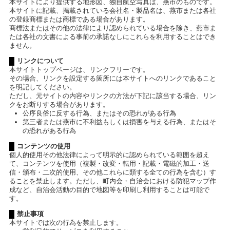
本サイトにより提供する地形図、独自航空写真は、燕市のものです。
本サイトに記載、掲載されている会社名・製品名は、燕市または各社
の登録商標または商標である場合があります。
商標法またはその他の法律により認められている場合を除き、燕市ま
たは各社の文書による事前の承諾なしにこれらを利用することはでき
ません。
リンクについて
本サイトトップページは、リンクフリーです。
その場合、リンクを設定する箇所には本サイトへのリンクであること
を明記してください。
ただし、元サイトの内容やリンクの方法が下記に該当する場合、リン
クをお断りする場合があります。
公序良俗に反する行為、またはその恐れがある行為
第三者または燕市に不利益もしくは損害を与える行為、またはそ
の恐れがある行為
コンテンツの使用
個人的使用その他法律によって明示的に認められている範囲を超え
て、コンテンツを使用（複製・改変・転用・記載・電磁的加工・送
信・頒布・二次的使用、その他これらに類する全ての行為を含む）す
ることを禁止します。ただし、町内会・自治会における防犯マップ作
成など、自治会活動の目的で地図等を印刷し利用することは可能で
す。
禁止事項
本サイトでは次の行為を禁止します。