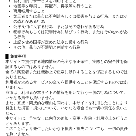
営利目的でサービスを利用すること
地図等を印刷し、再配布、再販等を行うこと
商用転用すること
第三者または燕市に不利益もしくは損害を与える行為、またはそ
の恐れがある行為
公序良俗に反する行為、またはその恐れがある行為
犯罪行為もしくは犯罪行為に結びつく行為、またはその恐れがあ
る行為
上記を含め国等が定めた法令に反する行為
その他、燕市が不適切と判断する行為
免責事項
本サイトで提供する地図情報の完全なる正確性、実際との完全性を保
証するものではありません。
全ての閲覧者または機器上で正常に動作することを保証するものでは
ありません。
利用者が求めるサービスの全てを提供することを保証するものではあ
りません。
燕市は、利用者が本サイトの情報を用いて行う一切の行為について、
いかなる責任も負いません。
また、直接・間接的な理由を問わず、本サイトを利用したことにより
発生した損害・損失について、いかなる場合でも一切の責任を負いま
せん。
本サイトは、予告なしに内容の追加・変更・削除・利用停止を行うこ
とがあります。
このことにより発生したいかなる損害・損失についても、一切の責任
を負いません。