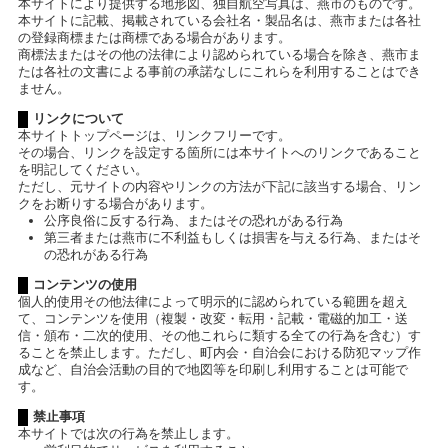
本サイトにより提供する地形図、独自航空写真は、燕市のものです。
本サイトに記載、掲載されている会社名・製品名は、燕市または各社
の登録商標または商標である場合があります。
商標法またはその他の法律により認められている場合を除き、燕市ま
たは各社の文書による事前の承諾なしにこれらを利用することはでき
ません。
リンクについて
本サイトトップページは、リンクフリーです。
その場合、リンクを設定する箇所には本サイトへのリンクであること
を明記してください。
ただし、元サイトの内容やリンクの方法が下記に該当する場合、リン
クをお断りする場合があります。
公序良俗に反する行為、またはその恐れがある行為
第三者または燕市に不利益もしくは損害を与える行為、またはそ
の恐れがある行為
コンテンツの使用
個人的使用その他法律によって明示的に認められている範囲を超え
て、コンテンツを使用（複製・改変・転用・記載・電磁的加工・送
信・頒布・二次的使用、その他これらに類する全ての行為を含む）す
ることを禁止します。ただし、町内会・自治会における防犯マップ作
成など、自治会活動の目的で地図等を印刷し利用することは可能で
す。
禁止事項
本サイトでは次の行為を禁止します。