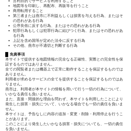
営利目的でサービスを利用すること
地図等を印刷し、再配布、再販等を行うこと
商用転用すること
第三者または燕市に不利益もしくは損害を与える行為、またはそ
の恐れがある行為
公序良俗に反する行為、またはその恐れがある行為
犯罪行為もしくは犯罪行為に結びつく行為、またはその恐れがあ
る行為
上記を含め国等が定めた法令に反する行為
その他、燕市が不適切と判断する行為
免責事項
本サイトで提供する地図情報の完全なる正確性、実際との完全性を保
証するものではありません。
全ての閲覧者または機器上で正常に動作することを保証するものでは
ありません。
利用者が求めるサービスの全てを提供することを保証するものではあ
りません。
燕市は、利用者が本サイトの情報を用いて行う一切の行為について、
いかなる責任も負いません。
また、直接・間接的な理由を問わず、本サイトを利用したことにより
発生した損害・損失について、いかなる場合でも一切の責任を負いま
せん。
本サイトは、予告なしに内容の追加・変更・削除・利用停止を行うこ
とがあります。
このことにより発生したいかなる損害・損失についても、一切の責任
を負いません。