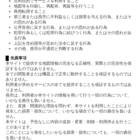
営利目的でサービスを利用すること
地図等を印刷し、再配布、再販等を行うこと
商用転用すること
第三者または燕市に不利益もしくは損害を与える行為、またはそ
の恐れがある行為
公序良俗に反する行為、またはその恐れがある行為
犯罪行為もしくは犯罪行為に結びつく行為、またはその恐れがあ
る行為
上記を含め国等が定めた法令に反する行為
その他、燕市が不適切と判断する行為
免責事項
本サイトで提供する地図情報の完全なる正確性、実際との完全性を保
証するものではありません。
全ての閲覧者または機器上で正常に動作することを保証するものでは
ありません。
利用者が求めるサービスの全てを提供することを保証するものではあ
りません。
燕市は、利用者が本サイトの情報を用いて行う一切の行為について、
いかなる責任も負いません。
また、直接・間接的な理由を問わず、本サイトを利用したことにより
発生した損害・損失について、いかなる場合でも一切の責任を負いま
せん。
本サイトは、予告なしに内容の追加・変更・削除・利用停止を行うこ
とがあります。
このことにより発生したいかなる損害・損失についても、一切の責任
を負いません。