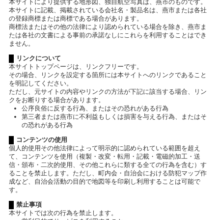
本サイトにより提供する地形図、独自航空写真は、燕市のものです。
本サイトに記載、掲載されている会社名・製品名は、燕市または各社
の登録商標または商標である場合があります。
商標法またはその他の法律により認められている場合を除き、燕市ま
たは各社の文書による事前の承諾なしにこれらを利用することはでき
ません。
リンクについて
本サイトトップページは、リンクフリーです。
その場合、リンクを設定する箇所には本サイトへのリンクであること
を明記してください。
ただし、元サイトの内容やリンクの方法が下記に該当する場合、リン
クをお断りする場合があります。
公序良俗に反する行為、またはその恐れがある行為
第三者または燕市に不利益もしくは損害を与える行為、またはそ
の恐れがある行為
コンテンツの使用
個人的使用その他法律によって明示的に認められている範囲を超え
て、コンテンツを使用（複製・改変・転用・記載・電磁的加工・送
信・頒布・二次的使用、その他これらに類する全ての行為を含む）す
ることを禁止します。ただし、町内会・自治会における防犯マップ作
成など、自治会活動の目的で地図等を印刷し利用することは可能で
す。
禁止事項
本サイトでは次の行為を禁止します。