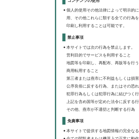
コンテンツの使用
個人的使用その他法律によって明示的に
用、その他これらに類する全ての行為を
印刷し利用することは可能です。
禁止事項
本サイトでは次の行為を禁止します。
営利目的でサービスを利用すること
地図等を印刷し、再配布、再販等を行う
商用転用すること
第三者または燕市に不利益もしくは損害
公序良俗に反する行為、またはその恐れ
犯罪行為もしくは犯罪行為に結びつく行
上記を含め国等が定めた法令に反する行
その他、燕市が不適切と判断する行為
免責事項
本サイトで提供する地図情報の完全なる
全ての閲覧者または機器上で正常に動作