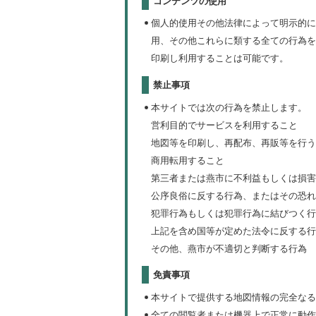
コンテンツの使用
個人的使用その他法律によって明示的に
用、その他これらに類する全ての行為を
印刷し利用することは可能です。
禁止事項
本サイトでは次の行為を禁止します。
営利目的でサービスを利用すること
地図等を印刷し、再配布、再販等を行う
商用転用すること
第三者または燕市に不利益もしくは損害
公序良俗に反する行為、またはその恐れ
犯罪行為もしくは犯罪行為に結びつく行
上記を含め国等が定めた法令に反する行
その他、燕市が不適切と判断する行為
免責事項
本サイトで提供する地図情報の完全なる
全ての閲覧者または機器上で正常に動作