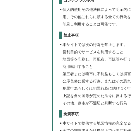
コンテンツの使用
個人的使用その他法律によって明示的に
用、その他これらに類する全ての行為を
印刷し利用することは可能です。
禁止事項
本サイトでは次の行為を禁止します。
営利目的でサービスを利用すること
地図等を印刷し、再配布、再販等を行う
商用転用すること
第三者または燕市に不利益もしくは損害
公序良俗に反する行為、またはその恐れ
犯罪行為もしくは犯罪行為に結びつく行
上記を含め国等が定めた法令に反する行
その他、燕市が不適切と判断する行為
免責事項
本サイトで提供する地図情報の完全なる
全ての閲覧者または機器上で正常に動作