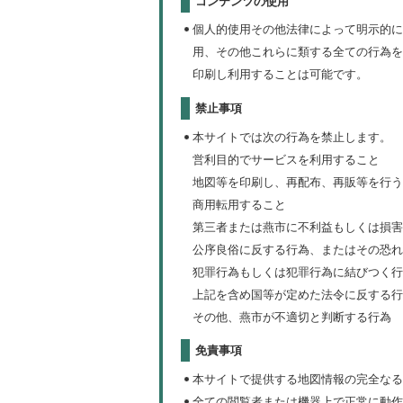
コンテンツの使用
個人的使用その他法律によって明示的に
用、その他これらに類する全ての行為を
印刷し利用することは可能です。
禁止事項
本サイトでは次の行為を禁止します。
営利目的でサービスを利用すること
地図等を印刷し、再配布、再販等を行う
商用転用すること
第三者または燕市に不利益もしくは損害
公序良俗に反する行為、またはその恐れ
犯罪行為もしくは犯罪行為に結びつく行
上記を含め国等が定めた法令に反する行
その他、燕市が不適切と判断する行為
免責事項
本サイトで提供する地図情報の完全なる
全ての閲覧者または機器上で正常に動作