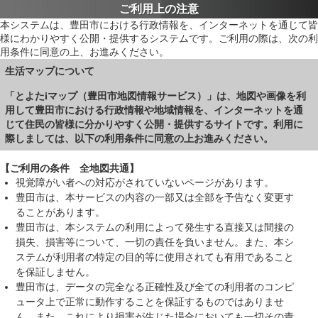
ご利用上の注意
本システムは、豊田市における行政情報を、インターネットを通じて皆
様にわかりやすく公開・提供するシステムです。ご利用の際は、次の利
用条件に同意の上、お進みください。
生活マップについて
「とよたiマップ（豊田市地図情報サービス）」は、地図や画像を利
用して豊田市における行政情報や地域情報を、インターネットを通
じて住民の皆様に分かりやすく公開・提供するサイトです。利用に
際しましては、以下の利用条件に同意の上お進みください。
【ご利用の条件 全地図共通】
視覚障がい者への対応がされていないページがあります。
豊田市は、本サービスの内容の一部又は全部を予告なく変更す
ることがあります。
豊田市は、本システムの利用によって発生する直接又は間接の
損失、損害等について、一切の責任を負いません。また、本シ
ステムが利用者の特定の目的等に使用されても有用であること
を保証しません。
豊田市は、データの完全なる正確性及び全ての利用者のコンピ
ュータ上で正常に動作することを保証するものではありませ
ん。また、これにより損害が生じた場合においても一切その責