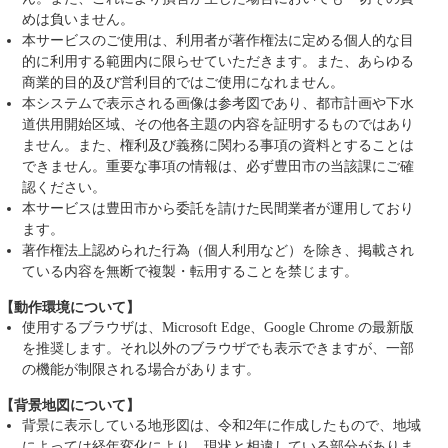
めは負いません。
本サービスのご使用は、利用者が著作権法に定める個人的な目
的に利用する範囲内に限らせていただきます。また、あらゆる
商業的目的及び営利目的ではご使用になれません。
本システムで表示される画像は参考図であり、都市計画や下水
道供用開始区域、その他各主題の内容を証明するものではあり
ません。また、権利及び義務に関わる事項の資料とすることは
できません。重要な事項の情報は、必ず豊田市の当該課にご確
認ください。
本サービスは豊田市から委託を請けた民間業者が運用しており
ます。
著作権法上認められた行為（個人利用など）を除き、掲載され
ている内容を無断で複製・転用することを禁じます。
【動作環境について】
使用するブラウザは、Microsoft Edge、Google Chrome の最新版
を推奨します。それ以外のブラウザでも表示できますが、一部
の機能が制限される場合があります。
【背景地図について】
背景に表示している地形図は、令和2年に作成したもので、地域
によっては経年変化により、現状と相違している部分がありま