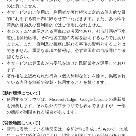
めは負いません。
本サービスのご使用は、利用者が著作権法に定める個人的な目
的に利用する範囲内に限らせていただきます。また、あらゆる
商業的目的及び営利目的ではご使用になれません。
本システムで表示される画像は参考図であり、都市計画や下水
道供用開始区域、その他各主題の内容を証明するものではあり
ません。また、権利及び義務に関わる事項の資料とすることは
できません。重要な事項の情報は、必ず豊田市の当該課にご確
認ください。
本サービスは豊田市から委託を請けた民間業者が運用しており
ます。
著作権法上認められた行為（個人利用など）を除き、掲載され
ている内容を無断で複製・転用することを禁じます。
【動作環境について】
使用するブラウザは、Microsoft Edge、Google Chrome の最新版
を推奨します。それ以外のブラウザでも表示できますが、一部
の機能が制限される場合があります。
【背景地図について】
背景に表示している地形図は、令和2年に作成したもので、地域
によっては経年変化により、現状と相違している部分がありま