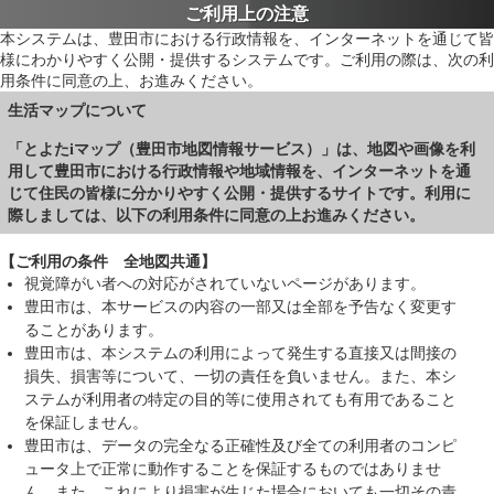
ご利用上の注意
本システムは、豊田市における行政情報を、インターネットを通じて皆
様にわかりやすく公開・提供するシステムです。ご利用の際は、次の利
用条件に同意の上、お進みください。
生活マップについて
「とよたiマップ（豊田市地図情報サービス）」は、地図や画像を利
用して豊田市における行政情報や地域情報を、インターネットを通
じて住民の皆様に分かりやすく公開・提供するサイトです。利用に
際しましては、以下の利用条件に同意の上お進みください。
【ご利用の条件 全地図共通】
視覚障がい者への対応がされていないページがあります。
豊田市は、本サービスの内容の一部又は全部を予告なく変更す
ることがあります。
豊田市は、本システムの利用によって発生する直接又は間接の
損失、損害等について、一切の責任を負いません。また、本シ
ステムが利用者の特定の目的等に使用されても有用であること
を保証しません。
豊田市は、データの完全なる正確性及び全ての利用者のコンピ
ュータ上で正常に動作することを保証するものではありませ
ん。また、これにより損害が生じた場合においても一切その責