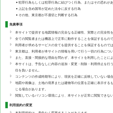
犯罪行為もしくは犯罪行為に結びつく行為、またはその恐れが
上記を含め国等が定めた法令に反する行為
その他、東京都が不適切と判断する行為
免責事項
本サイトで提供する地図情報の完全なる正確性、実際との完全性
全ての閲覧者または機器上で正常に動作することを保証するもの
利用者が求めるサービスの全てを提供することを保証するもので
東京都は、利用者が本サイトの情報を用いて行う一切の行為につ
また、直接・間接的な理由を問わず、本サイトを利用したことに
本サイトは、予告なしに内容の追加・変更・削除・利用停止を行う
任を負いません。
コンテンツの作成時期等により、現状を正確に反映していない場
地図や画像は、土地の境界または建物等の位置を正確に表示する
じる場合があります。
閲覧しているパソコン環境により、本サイトが正常に閲覧できな
利用規約の変更
本利用規約は、予告なく変更することがあります。