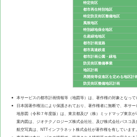
特定街区
都市再生特別地区
特定防災街区整備地区
風致地区
特別緑地保全地区
生産緑地地区
都市計画道路
都市高速鉄道
都市計画公園・緑地
防災街区整備事業
地区計画
再開発等促進区を定める地区計
防災街区整備地区計画
本サービスの都市計画情報等（地図等）は、著作権の対象となって
日本国著作権法により保護されており、著作権者に無断で、本サー
地形図（令和７年度版）は、東京都及び（株）ミッドマップ東京が
案内図は、ジオテクノロジーズ株式会社社、及び株式会社パスコ及
航空写真は、NTTインフラネット株式会社が著作権を有しています