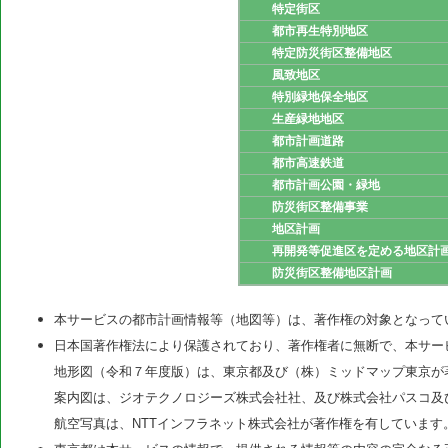
特定街区
都市再生特別地区
特定防災街区整備地区
風致地区
特別緑地保全地区
生産緑地地区
都市計画道路
都市高速鉄道
都市計画公園・緑地
防災街区整備事業
地区計画
再開発等促進区を定める地区計
防災街区整備地区計画
本サービスの都市計画情報等（地図等）は、著作権の対象となって
日本国著作権法により保護されており、著作権者に無断で、本サー
地形図（令和７年度版）は、東京都及び（株）ミッドマップ東京が
案内図は、ジオテクノロジーズ株式会社社、及び株式会社パスコ及
航空写真は、NTTインフラネット株式会社が著作権を有しています