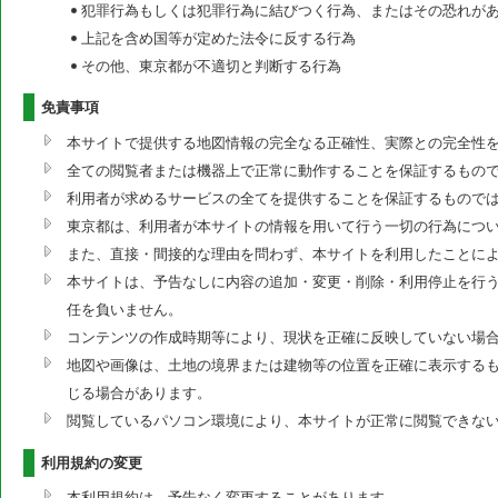
犯罪行為もしくは犯罪行為に結びつく行為、またはその恐れが
上記を含め国等が定めた法令に反する行為
その他、東京都が不適切と判断する行為
免責事項
本サイトで提供する地図情報の完全なる正確性、実際との完全性
全ての閲覧者または機器上で正常に動作することを保証するもの
利用者が求めるサービスの全てを提供することを保証するもので
東京都は、利用者が本サイトの情報を用いて行う一切の行為につ
また、直接・間接的な理由を問わず、本サイトを利用したことに
本サイトは、予告なしに内容の追加・変更・削除・利用停止を行う
任を負いません。
コンテンツの作成時期等により、現状を正確に反映していない場
地図や画像は、土地の境界または建物等の位置を正確に表示する
じる場合があります。
閲覧しているパソコン環境により、本サイトが正常に閲覧できな
利用規約の変更
本利用規約は、予告なく変更することがあります。