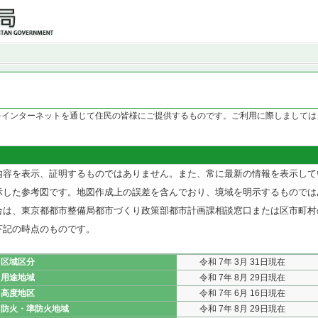
をインターネットを通じて住民の皆様にご提供するものです。ご利用に際しましては
内容を表示、証明するものではありません。また、常に最新の情報を表示して
示した参考図です。地図作成上の誤差を含んでおり、境域を明示するものでは
合は、東京都都市整備局都市づくり政策部都市計画課相談窓口または区市町村
下記の時点のものです。
区域区分
令和 7年 3月 31日現在
用途地域
令和 7年 8月 29日現在
高度地区
令和 7年 6月 16日現在
防火・準防火地域
令和 7年 8月 29日現在