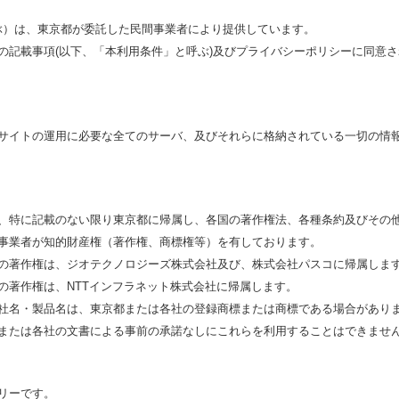
ぶ）は、東京都が委託した民間事業者により提供しています。
の記載事項(以下、「本利用条件」と呼ぶ)及びプライバシーポリシーに同意
サイトの運用に必要な全てのサーバ、及びそれらに格納されている一切の情
、特に記載のない限り東京都に帰属し、各国の著作権法、各種条約及びその
事業者が知的財産権（著作権、商標権等）を有しております。
の著作権は、ジオテクノロジーズ株式会社及び、株式会社パスコに帰属しま
の著作権は、NTTインフラネット株式会社に帰属します。
社名・製品名は、東京都または各社の登録商標または商標である場合がありま
または各社の文書による事前の承諾なしにこれらを利用することはできませ
リーです。