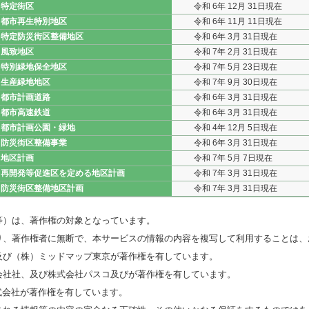
特定街区
令和 6年 12月 31日現在
都市再生特別地区
令和 6年 11月 11日現在
特定防災街区整備地区
令和 6年 3月 31日現在
風致地区
令和 7年 2月 31日現在
特別緑地保全地区
令和 7年 5月 23日現在
生産緑地地区
令和 7年 9月 30日現在
都市計画道路
令和 6年 3月 31日現在
都市高速鉄道
令和 6年 3月 31日現在
都市計画公園・緑地
令和 4年 12月 5日現在
防災街区整備事業
令和 6年 3月 31日現在
地区計画
令和 7年 5月 7日現在
再開発等促進区を定める地区計画
令和 7年 3月 31日現在
防災街区整備地区計画
令和 7年 3月 31日現在
等）は、著作権の対象となっています。
り、著作権者に無断で、本サービスの情報の内容を複写して利用することは、
及び（株）ミッドマップ東京が著作権を有しています。
会社社、及び株式会社パスコ及びが著作権を有しています。
式会社が著作権を有しています。