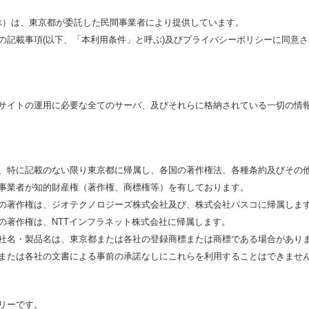
ぶ）は、東京都が委託した民間事業者により提供しています。
の記載事項(以下、「本利用条件」と呼ぶ)及びプライバシーポリシーに同意
サイトの運用に必要な全てのサーバ、及びそれらに格納されている一切の情
、特に記載のない限り東京都に帰属し、各国の著作権法、各種条約及びその
事業者が知的財産権（著作権、商標権等）を有しております。
の著作権は、ジオテクノロジーズ株式会社及び、株式会社パスコに帰属しま
の著作権は、NTTインフラネット株式会社に帰属します。
社名・製品名は、東京都または各社の登録商標または商標である場合がありま
または各社の文書による事前の承諾なしにこれらを利用することはできませ
リーです。