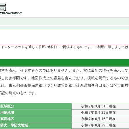
をインターネットを通じて住民の皆様にご提供するものです。ご利用に際しましては
内容を表示、証明するものではありません。また、常に最新の情報を表示して
示した参考図です。地図作成上の誤差を含んでおり、境域を明示するものでは
合は、東京都都市整備局都市づくり政策部都市計画課相談窓口または区市町村
下記の時点のものです。
区域区分
令和 7年 3月 31日現在
用途地域
令和 7年 8月 29日現在
高度地区
令和 7年 6月 16日現在
防火・準防火地域
令和 7年 8月 29日現在