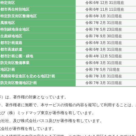
特定街区
令和 6年 12月 31日現在
都市再生特別地区
令和 6年 11月 11日現在
特定防災街区整備地区
令和 6年 3月 31日現在
風致地区
令和 7年 2月 31日現在
特別緑地保全地区
令和 7年 5月 23日現在
生産緑地地区
令和 7年 9月 30日現在
都市計画道路
令和 6年 3月 31日現在
都市高速鉄道
令和 6年 3月 31日現在
都市計画公園・緑地
令和 4年 12月 5日現在
防災街区整備事業
令和 6年 3月 31日現在
地区計画
令和 7年 5月 7日現在
再開発等促進区を定める地区計画
令和 7年 3月 31日現在
防災街区整備地区計画
令和 7年 3月 31日現在
等）は、著作権の対象となっています。
り、著作権者に無断で、本サービスの情報の内容を複写して利用することは、
及び（株）ミッドマップ東京が著作権を有しています。
会社社、及び株式会社パスコ及びが著作権を有しています。
式会社が著作権を有しています。