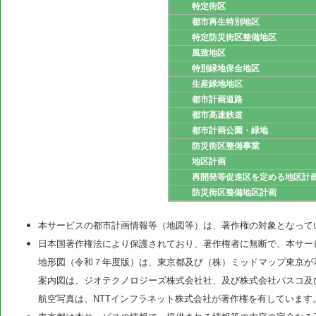
特定街区
都市再生特別地区
特定防災街区整備地区
風致地区
特別緑地保全地区
生産緑地地区
都市計画道路
都市高速鉄道
都市計画公園・緑地
防災街区整備事業
地区計画
再開発等促進区を定める地区計
防災街区整備地区計画
本サービスの都市計画情報等（地図等）は、著作権の対象となって
日本国著作権法により保護されており、著作権者に無断で、本サー
地形図（令和７年度版）は、東京都及び（株）ミッドマップ東京が
案内図は、ジオテクノロジーズ株式会社社、及び株式会社パスコ及
航空写真は、NTTインフラネット株式会社が著作権を有しています