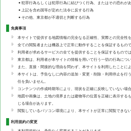
犯罪行為もしくは犯罪行為に結びつく行為、またはその恐れが
上記を含め国等が定めた法令に反する行為
その他、東京都が不適切と判断する行為
免責事項
本サイトで提供する地図情報の完全なる正確性、実際との完全性
全ての閲覧者または機器上で正常に動作することを保証するもの
利用者が求めるサービスの全てを提供することを保証するもので
東京都は、利用者が本サイトの情報を用いて行う一切の行為につ
また、直接・間接的な理由を問わず、本サイトを利用したことに
本サイトは、予告なしに内容の追加・変更・削除・利用停止を行う
任を負いません。
コンテンツの作成時期等により、現状を正確に反映していない場
地図や画像は、土地の境界または建物等の位置を正確に表示する
じる場合があります。
閲覧しているパソコン環境により、本サイトが正常に閲覧できな
利用規約の変更
本利用規約は、予告なく変更することがあります。