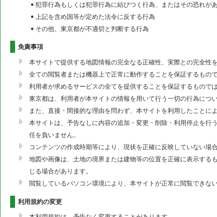
犯罪行為もしくは犯罪行為に結びつく行為、またはその恐れが
上記を含め国等が定めた法令に反する行為
その他、東京都が不適切と判断する行為
免責事項
本サイトで提供する地図情報の完全なる正確性、実際との完全性
全ての閲覧者または機器上で正常に動作することを保証するもの
利用者が求めるサービスの全てを提供することを保証するもので
東京都は、利用者が本サイトの情報を用いて行う一切の行為につ
また、直接・間接的な理由を問わず、本サイトを利用したことに
本サイトは、予告なしに内容の追加・変更・削除・利用停止を行う
任を負いません。
コンテンツの作成時期等により、現状を正確に反映していない場
地図や画像は、土地の境界または建物等の位置を正確に表示する
じる場合があります。
閲覧しているパソコン環境により、本サイトが正常に閲覧できな
利用規約の変更
本利用規約は、予告なく変更することがあります。