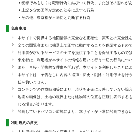
犯罪行為もしくは犯罪行為に結びつく行為、またはその恐れが
上記を含め国等が定めた法令に反する行為
その他、東京都が不適切と判断する行為
免責事項
本サイトで提供する地図情報の完全なる正確性、実際との完全性
全ての閲覧者または機器上で正常に動作することを保証するもの
利用者が求めるサービスの全てを提供することを保証するもので
東京都は、利用者が本サイトの情報を用いて行う一切の行為につ
また、直接・間接的な理由を問わず、本サイトを利用したことに
本サイトは、予告なしに内容の追加・変更・削除・利用停止を行う
任を負いません。
コンテンツの作成時期等により、現状を正確に反映していない場
地図や画像は、土地の境界または建物等の位置を正確に表示する
じる場合があります。
閲覧しているパソコン環境により、本サイトが正常に閲覧できな
利用規約の変更
本利用規約は、予告なく変更することがあります。