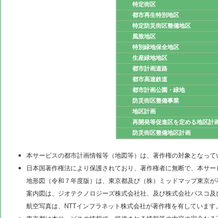
特定街区
都市再生特別地区
特定防災街区整備地区
風致地区
特別緑地保全地区
生産緑地地区
都市計画道路
都市高速鉄道
都市計画公園・緑地
防災街区整備事業
地区計画
再開発等促進区を定める地区計
防災街区整備地区計画
本サービスの都市計画情報等（地図等）は、著作権の対象となって
日本国著作権法により保護されており、著作権者に無断で、本サー
地形図（令和７年度版）は、東京都及び（株）ミッドマップ東京が
案内図は、ジオテクノロジーズ株式会社社、及び株式会社パスコ及
航空写真は、NTTインフラネット株式会社が著作権を有しています