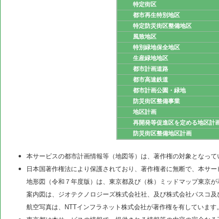
特定街区
都市再生特別地区
特定防災街区整備地区
風致地区
特別緑地保全地区
生産緑地地区
都市計画道路
都市高速鉄道
都市計画公園・緑地
防災街区整備事業
地区計画
再開発等促進区を定める地区計
防災街区整備地区計画
本サービスの都市計画情報等（地図等）は、著作権の対象となって
日本国著作権法により保護されており、著作権者に無断で、本サー
地形図（令和７年度版）は、東京都及び（株）ミッドマップ東京が
案内図は、ジオテクノロジーズ株式会社社、及び株式会社パスコ及
航空写真は、NTTインフラネット株式会社が著作権を有しています