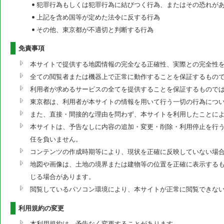
犯罪行為もしくは犯罪行為に結びつく行為、またはその恐れが
上記を含め国等が定めた法令に反する行為
その他、東京都が不適切と判断する行為
免責事項
本サイトで提供する地図情報の完全なる正確性、実際との完全性
全ての閲覧者または機器上で正常に動作することを保証するもの
利用者が求めるサービスの全てを提供することを保証するもので
東京都は、利用者が本サイトの情報を用いて行う一切の行為につ
また、直接・間接的な理由を問わず、本サイトを利用したことに
本サイトは、予告なしに内容の追加・変更・削除・利用停止を行う
任を負いません。
コンテンツの作成時期等により、現状を正確に反映していない場
地図や画像は、土地の境界または建物等の位置を正確に表示する
じる場合があります。
閲覧しているパソコン環境により、本サイトが正常に閲覧できな
利用規約の変更
本利用規約は、予告なく変更することがあります。