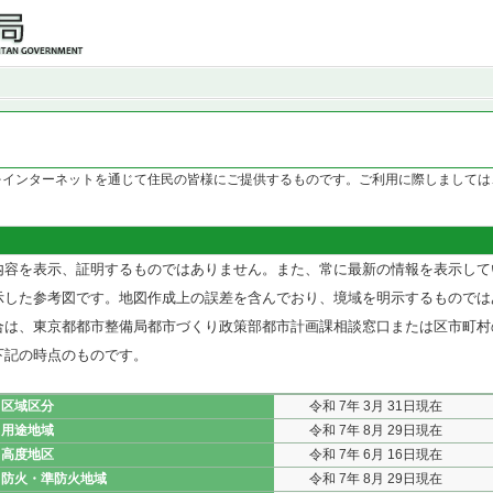
をインターネットを通じて住民の皆様にご提供するものです。ご利用に際しましては
内容を表示、証明するものではありません。また、常に最新の情報を表示して
示した参考図です。地図作成上の誤差を含んでおり、境域を明示するものでは
合は、東京都都市整備局都市づくり政策部都市計画課相談窓口または区市町村
下記の時点のものです。
区域区分
令和 7年 3月 31日現在
用途地域
令和 7年 8月 29日現在
高度地区
令和 7年 6月 16日現在
防火・準防火地域
令和 7年 8月 29日現在