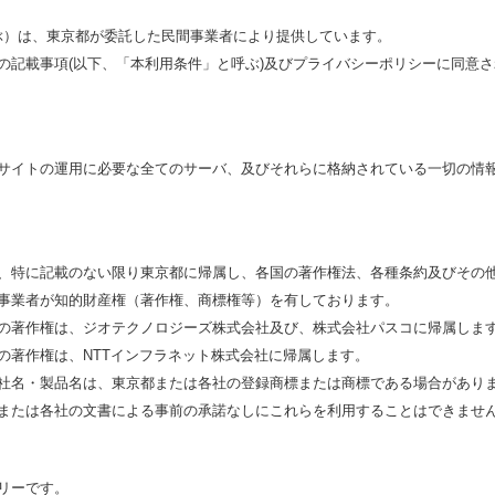
ぶ）は、東京都が委託した民間事業者により提供しています。
の記載事項(以下、「本利用条件」と呼ぶ)及びプライバシーポリシーに同意
サイトの運用に必要な全てのサーバ、及びそれらに格納されている一切の情
、特に記載のない限り東京都に帰属し、各国の著作権法、各種条約及びその
事業者が知的財産権（著作権、商標権等）を有しております。
の著作権は、ジオテクノロジーズ株式会社及び、株式会社パスコに帰属しま
の著作権は、NTTインフラネット株式会社に帰属します。
社名・製品名は、東京都または各社の登録商標または商標である場合がありま
または各社の文書による事前の承諾なしにこれらを利用することはできませ
リーです。