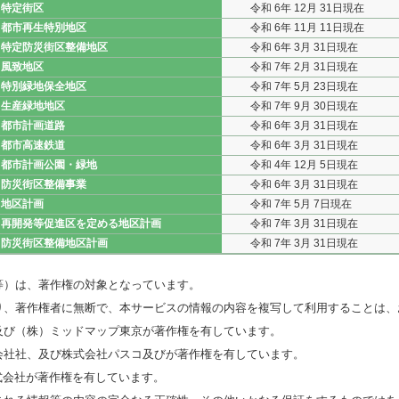
特定街区
令和 6年 12月 31日現在
都市再生特別地区
令和 6年 11月 11日現在
特定防災街区整備地区
令和 6年 3月 31日現在
風致地区
令和 7年 2月 31日現在
特別緑地保全地区
令和 7年 5月 23日現在
生産緑地地区
令和 7年 9月 30日現在
都市計画道路
令和 6年 3月 31日現在
都市高速鉄道
令和 6年 3月 31日現在
都市計画公園・緑地
令和 4年 12月 5日現在
防災街区整備事業
令和 6年 3月 31日現在
地区計画
令和 7年 5月 7日現在
再開発等促進区を定める地区計画
令和 7年 3月 31日現在
防災街区整備地区計画
令和 7年 3月 31日現在
等）は、著作権の対象となっています。
り、著作権者に無断で、本サービスの情報の内容を複写して利用することは、
及び（株）ミッドマップ東京が著作権を有しています。
会社社、及び株式会社パスコ及びが著作権を有しています。
式会社が著作権を有しています。