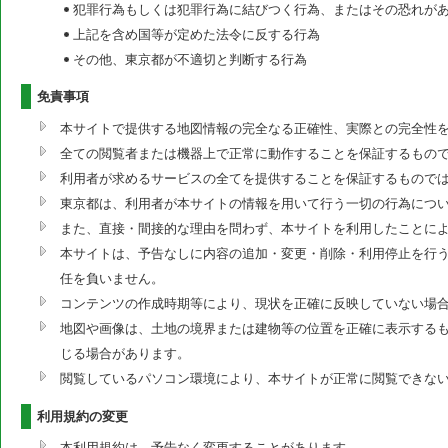
犯罪行為もしくは犯罪行為に結びつく行為、またはその恐れが
上記を含め国等が定めた法令に反する行為
その他、東京都が不適切と判断する行為
免責事項
本サイトで提供する地図情報の完全なる正確性、実際との完全性
全ての閲覧者または機器上で正常に動作することを保証するもの
利用者が求めるサービスの全てを提供することを保証するもので
東京都は、利用者が本サイトの情報を用いて行う一切の行為につ
また、直接・間接的な理由を問わず、本サイトを利用したことに
本サイトは、予告なしに内容の追加・変更・削除・利用停止を行う
任を負いません。
コンテンツの作成時期等により、現状を正確に反映していない場
地図や画像は、土地の境界または建物等の位置を正確に表示する
じる場合があります。
閲覧しているパソコン環境により、本サイトが正常に閲覧できな
利用規約の変更
本利用規約は、予告なく変更することがあります。