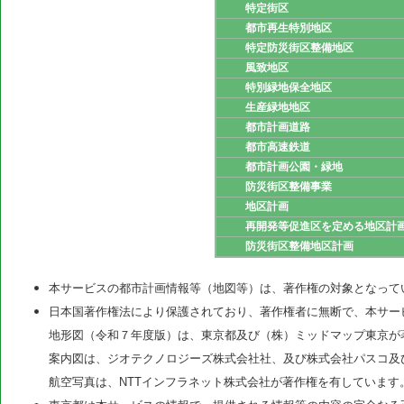
特定街区
都市再生特別地区
特定防災街区整備地区
風致地区
特別緑地保全地区
生産緑地地区
都市計画道路
都市高速鉄道
都市計画公園・緑地
防災街区整備事業
地区計画
再開発等促進区を定める地区計
防災街区整備地区計画
本サービスの都市計画情報等（地図等）は、著作権の対象となって
日本国著作権法により保護されており、著作権者に無断で、本サー
地形図（令和７年度版）は、東京都及び（株）ミッドマップ東京が
案内図は、ジオテクノロジーズ株式会社社、及び株式会社パスコ及
航空写真は、NTTインフラネット株式会社が著作権を有しています