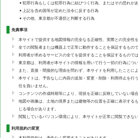
犯罪行為もしくは犯罪行為に結びつく行為、またはその恐れが
上記を含め国等が定めた法令に反する行為
その他、東京都が不適切と判断する行為
免責事項
本サイトで提供する地図情報の完全なる正確性、実際との完全性
全ての閲覧者または機器上で正常に動作することを保証するもの
利用者が求めるサービスの全てを提供することを保証するもので
東京都は、利用者が本サイトの情報を用いて行う一切の行為につ
また、直接・間接的な理由を問わず、本サイトを利用したことに
本サイトは、予告なしに内容の追加・変更・削除・利用停止を行う
任を負いません。
コンテンツの作成時期等により、現状を正確に反映していない場
地図や画像は、土地の境界または建物等の位置を正確に表示する
じる場合があります。
閲覧しているパソコン環境により、本サイトが正常に閲覧できな
利用規約の変更
本利用規約は、予告なく変更することがあります。