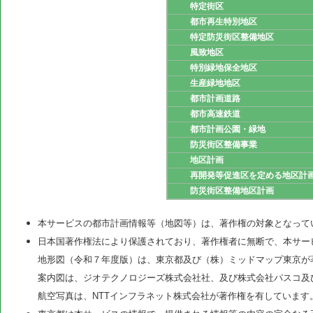
特定街区
都市再生特別地区
特定防災街区整備地区
風致地区
特別緑地保全地区
生産緑地地区
都市計画道路
都市高速鉄道
都市計画公園・緑地
防災街区整備事業
地区計画
再開発等促進区を定める地区計
防災街区整備地区計画
本サービスの都市計画情報等（地図等）は、著作権の対象となって
日本国著作権法により保護されており、著作権者に無断で、本サー
地形図（令和７年度版）は、東京都及び（株）ミッドマップ東京が
案内図は、ジオテクノロジーズ株式会社社、及び株式会社パスコ及
航空写真は、NTTインフラネット株式会社が著作権を有しています