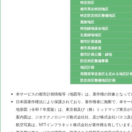
特定街区
都市再生特別地区
特定防災街区整備地区
風致地区
特別緑地保全地区
生産緑地地区
都市計画道路
都市高速鉄道
都市計画公園・緑地
防災街区整備事業
地区計画
再開発等促進区を定める地区計
防災街区整備地区計画
本サービスの都市計画情報等（地図等）は、著作権の対象となって
日本国著作権法により保護されており、著作権者に無断で、本サー
地形図（令和７年度版）は、東京都及び（株）ミッドマップ東京が
案内図は、ジオテクノロジーズ株式会社社、及び株式会社パスコ及
航空写真は、NTTインフラネット株式会社が著作権を有しています