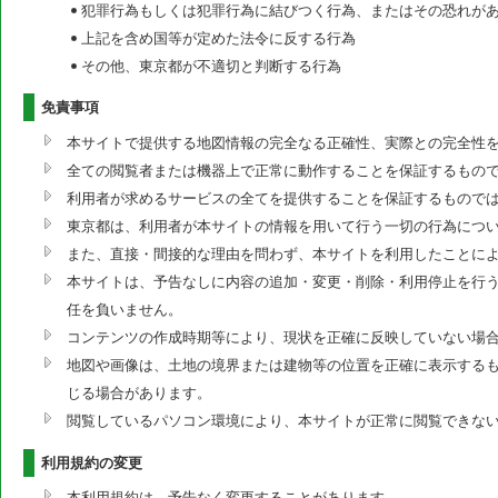
犯罪行為もしくは犯罪行為に結びつく行為、またはその恐れが
上記を含め国等が定めた法令に反する行為
その他、東京都が不適切と判断する行為
免責事項
本サイトで提供する地図情報の完全なる正確性、実際との完全性
全ての閲覧者または機器上で正常に動作することを保証するもの
利用者が求めるサービスの全てを提供することを保証するもので
東京都は、利用者が本サイトの情報を用いて行う一切の行為につ
また、直接・間接的な理由を問わず、本サイトを利用したことに
本サイトは、予告なしに内容の追加・変更・削除・利用停止を行う
任を負いません。
コンテンツの作成時期等により、現状を正確に反映していない場
地図や画像は、土地の境界または建物等の位置を正確に表示する
じる場合があります。
閲覧しているパソコン環境により、本サイトが正常に閲覧できな
利用規約の変更
本利用規約は、予告なく変更することがあります。