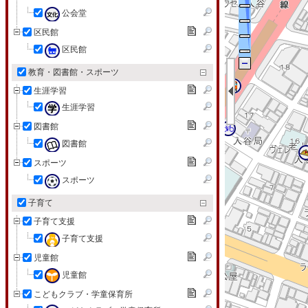
公会堂
区民館
区民館
教育・図書館・スポーツ
生涯学習
生涯学習
図書館
図書館
スポーツ
スポーツ
子育て
子育て支援
子育て支援
児童館
児童館
こどもクラブ・学童保育所