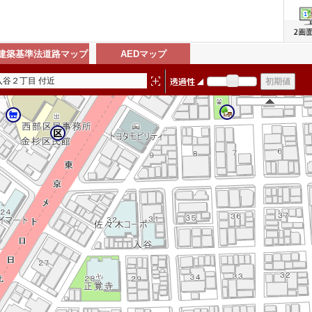
建築基準法道路マップ
AEDマップ
入谷２丁目 付近
818118