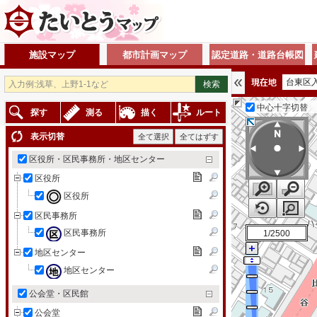
施設マップ
都市計画マップ
認定道路・道路台帳図
台東区
35.72088090,139.78
中心十字切替
探す
測る
描く
ルート
表示切替
全て選択
全てはずす
区役所・区民事務所・地区センター
区役所
区役所
区民事務所
区民事務所
1/2500
地区センター
地区センター
公会堂・区民館
公会堂