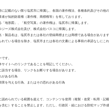
特に記載のない限り塩尻市に帰属し、各国の著作権法、各種条約及びその他
業者が知的財産権（著作権、商標権等）を有しております。
る「地形図」、「航空写真」の著作権は、塩尻市に帰属します。
ロジーズ株式会社及び、株式会社パスコに帰属します。
名・製品名は、塩尻市または各社の登録商標または商標である場合がありま
られている場合を除き、塩尻市または各社の文書による事前の承諾なしにこ
ーです。
本サイトへのリンクであることを明記してください。
に該当する場合、リンクをお断りする場合があります。
れがある行為
損害を与える行為、またはその恐れがある行為
に認められている範囲を超えて、コンテンツを使用（複製・改変・転用・記
を含む）することを禁止します。ただし、行政区・組における防犯マップ作