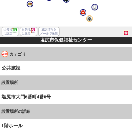
出発地
目的地
施設情報を
に設定
に設定
メールで送信
塩尻市保健福祉センター
カテゴリ
公共施設
設置場所
塩尻市大門6番町4番6号
設置場所の詳細
塩尻市大門六番町
1階ホール