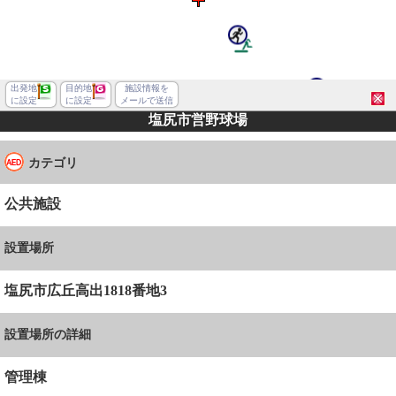
出発地
目的地
施設情報を
に設定
に設定
メールで送信
塩尻市営野球場
カテゴリ
公共施設
設置場所
塩尻市広丘高出1818番地3
設置場所の詳細
塩尻市広丘高出
管理棟