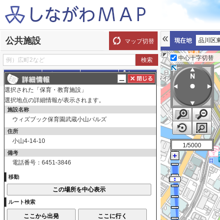
公共施設
品川区
マップ切替
中心十字切替
探す
測る
描く
ルート
選択された「保育・教育施設」
表示切替
全て選択
全てはずす
選択地点の詳細情報が表示されます。
施設名称
調べたい箇所をクリックしてください。詳細情
ウィズブック保育園武蔵小山パルズ
報が表示されます。
住所
公共施設
小山4-14-10
1/5000
総合庁舎・地域センター・区民集
備考
電話番号：6451-3846
会所
総合庁舎・地域センター・区民
移動
集会所
区民生活関連施設
ルート検索
区民生活関連施設