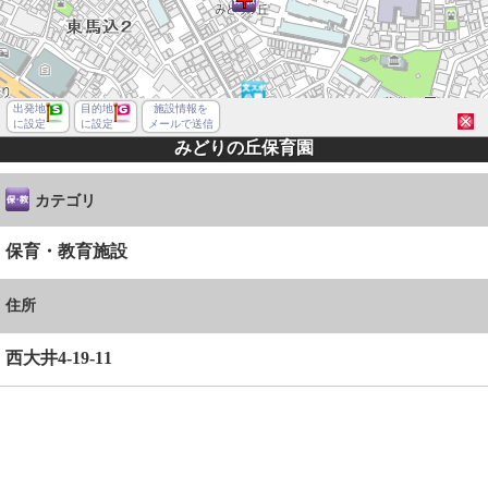
出発地
目的地
施設情報を
に設定
に設定
メールで送信
みどりの丘保育園
カテゴリ
保育・教育施設
住所
西大井4-19-11
品川区西大井４丁目