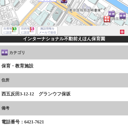
出発地
目的地
施設情報を
に設定
に設定
メールで送信
インターナショナル不動前えほん保育園
カテゴリ
保育・教育施設
住所
西五反田3-12-12 グランウフ保坂
備考
品川区西五反田３丁目
電話番号：6421-7621