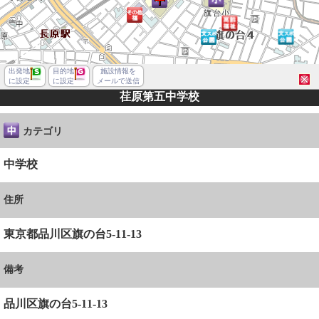
出発地
目的地
施設情報を
に設定
に設定
メールで送信
荏原第五中学校
カテゴリ
中学校
住所
東京都品川区旗の台5-11-13
備考
品川区旗の台５丁目
品川区旗の台5-11-13