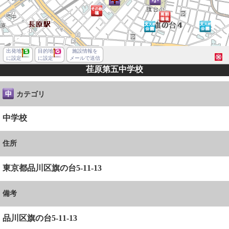
出発地
目的地
施設情報を
に設定
に設定
メールで送信
荏原第五中学校
カテゴリ
中学校
住所
東京都品川区旗の台5-11-13
備考
品川区旗の台５丁目
品川区旗の台5-11-13