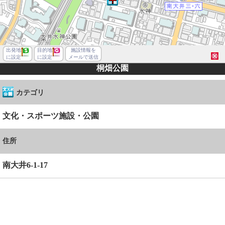
出発地
目的地
施設情報を
に設定
に設定
メールで送信
桐畑公園
カテゴリ
文化・スポーツ施設・公園
住所
南大井6-1-17
品川区南大井６丁目