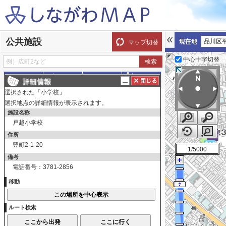
公共施設
品川区
マップ切替
中心十字切替
探す
測る
描く
ルート
選択された「小学校」
表示切替
全て選択
全てはずす
選択地点の詳細情報が表示されます。
施設名称
調べたい箇所をクリックしてください。詳細情
戸越小学校
報が表示されます。
住所
公共施設
豊町2-1-20
1/5000
総合庁舎・地域センター・区民集
備考
電話番号：3781-2856
会所
総合庁舎・地域センター・区民
移動
集会所
区民生活関連施設
ルート検索
区民生活関連施設