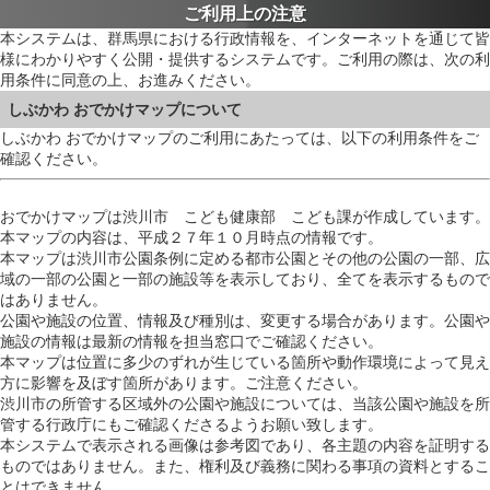
ご利用上の注意
本システムは、群馬県における行政情報を、インターネットを通じて皆
様にわかりやすく公開・提供するシステムです。ご利用の際は、次の利
用条件に同意の上、お進みください。
しぶかわ おでかけマップについて
しぶかわ おでかけマップのご利用にあたっては、以下の利用条件をご
確認ください。
おでかけマップは渋川市 こども健康部 こども課が作成しています。
本マップの内容は、平成２７年１０月時点の情報です。
本マップは渋川市公園条例に定める都市公園とその他の公園の一部、広
域の一部の公園と一部の施設等を表示しており、全てを表示するもので
はありません。
公園や施設の位置、情報及び種別は、変更する場合があります。公園や
施設の情報は最新の情報を担当窓口でご確認ください。
本マップは位置に多少のずれが生じている箇所や動作環境によって見え
方に影響を及ぼす箇所があります。ご注意ください。
渋川市の所管する区域外の公園や施設については、当該公園や施設を所
管する行政庁にもご確認くださるようお願い致します。
本システムで表示される画像は参考図であり、各主題の内容を証明する
ものではありません。また、権利及び義務に関わる事項の資料とするこ
とはできません。