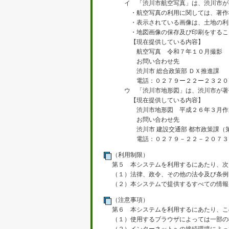
イ 「渋川市航空写真」は、渋川市が
・航空写真の利用に関しては、著作権
・表示されている画像は、土地の利用
・地図画像の保存及び印刷をするこ
【現在提供している内容】
航空写真 令和７年１０月撮影
お問い合わせ先
渋川市 総合政策部 ＤＸ推進課
電話：０２７９ー２２ー２３２０
ウ 「渋川市地形図」は、渋川市が著
【現在提供している内容】
渋川市地形図 平成２６年３月作
お問い合わせ先
渋川市 建設交通部 都市政策課（第
電話：０２７９－２２－２０７３
（利用制限）
第５ 本システムを利用するにあたり、次
（１）法律、政令、その他の法令及び条例
（２）本システムで提供するすべての情報
（注意事項）
第６ 本システムを利用するにあたり、こ
（１）使用するブラウザによっては一部の機能が制限