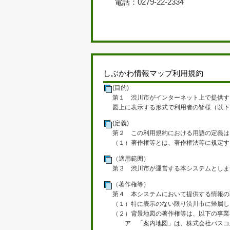
電話：0279-22-2334
しぶかわ情報マップ利用規約
(目的)
第１ 渋川市がインターネット上で提供す
図上に表示する形式で利用者の皆様（以下
(定義)
第２ この利用規約における用語の定義は
（１）著作権等とは、著作権法等に規定す
（適用範囲）
第３ 渋川市が運営する本システムとしま
（著作権等）
第４ 本システムにおいて提供する情報の
（１）特に表示のない限り渋川市に帰属し
（２）背景地図の著作権等は、以下の事業
ア 「案内地図」は、株式会社パスコ及