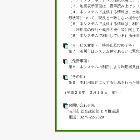
（２）インターネットへの接続環境によっ
（３）地図表示画面は、音声読み上げソフ
（４）本システムで提供する情報は、土地
形状等について、現況と一致しない場合が
（５）本システムで提供する情報は、利用
（利用者の権利や義務の発生等に関して
（６）本システムで利用している住所検索
（サービス変更・一時停止及び終了等）
第７ 渋川市はシステム保守あるいは緊急
（免責事項）
第８ 本システムの利用により利用者又は
（その他）
第９ 本利用規約に反する行為を行った場
（平成２８年 ３月１８日 施行）
お問い合わせ先
渋川市 総合政策部 ＤＸ推進課
電話：0279-22-2320