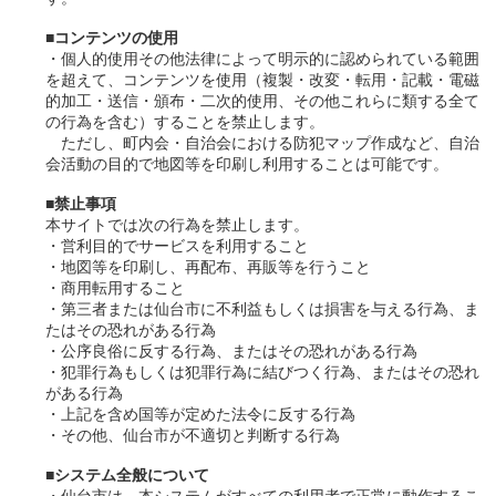
■コンテンツの使用
・個人的使用その他法律によって明示的に認められている範囲
を超えて、コンテンツを使用（複製・改変・転用・記載・電磁
的加工・送信・頒布・二次的使用、その他これらに類する全て
の行為を含む）することを禁止します。
ただし、町内会・自治会における防犯マップ作成など、自治
会活動の目的で地図等を印刷し利用することは可能です。
■禁止事項
本サイトでは次の行為を禁止します。
・営利目的でサービスを利用すること
・地図等を印刷し、再配布、再販等を行うこと
・商用転用すること
・第三者または仙台市に不利益もしくは損害を与える行為、ま
たはその恐れがある行為
・公序良俗に反する行為、またはその恐れがある行為
・犯罪行為もしくは犯罪行為に結びつく行為、またはその恐れ
がある行為
・上記を含め国等が定めた法令に反する行為
・その他、仙台市が不適切と判断する行為
■システム全般について
・仙台市は、本システムがすべての利用者で正常に動作するこ