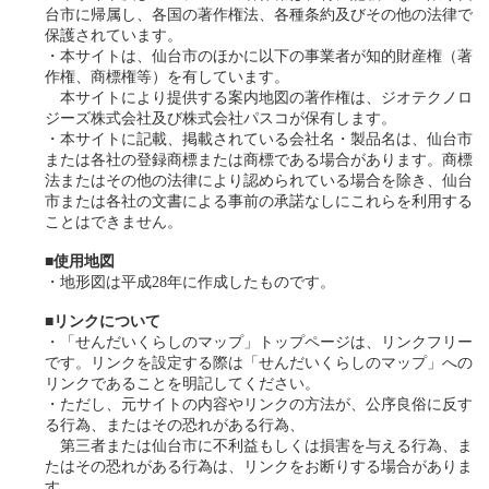
台市に帰属し、各国の著作権法、各種条約及びその他の法律で
保護されています。
・本サイトは、仙台市のほかに以下の事業者が知的財産権（著
作権、商標権等）を有しています。
本サイトにより提供する案内地図の著作権は、ジオテクノロ
ジーズ株式会社及び株式会社パスコが保有します。
・本サイトに記載、掲載されている会社名・製品名は、仙台市
または各社の登録商標または商標である場合があります。商標
法またはその他の法律により認められている場合を除き、仙台
市または各社の文書による事前の承諾なしにこれらを利用する
ことはできません。
■使用地図
・地形図は平成28年に作成したものです。
■リンクについて
・「せんだいくらしのマップ」トップページは、リンクフリー
です。リンクを設定する際は「せんだいくらしのマップ」への
リンクであることを明記してください。
・ただし、元サイトの内容やリンクの方法が、公序良俗に反す
る行為、またはその恐れがある行為、
第三者または仙台市に不利益もしくは損害を与える行為、ま
たはその恐れがある行為は、リンクをお断りする場合がありま
す。