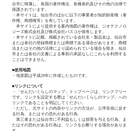
台市に帰属し、各国の著作権法、各種条約及びその他の法律で
保護されています。
・本サイトは、仙台市のほかに以下の事業者が知的財産権（著
作権、商標権等）を有しています。
本サイトにより提供する案内地図の著作権は、ジオテクノロ
ジーズ株式会社及び株式会社パスコが保有します。
・本サイトに記載、掲載されている会社名・製品名は、仙台市
または各社の登録商標または商標である場合があります。商標
法またはその他の法律により認められている場合を除き、仙台
市または各社の文書による事前の承諾なしにこれらを利用する
ことはできません。
■使用地図
・地形図は平成28年に作成したものです。
■リンクについて
・「せんだいくらしのマップ」トップページは、リンクフリー
です。リンクを設定する際は「せんだいくらしのマップ」への
リンクであることを明記してください。
・ただし、元サイトの内容やリンクの方法が、公序良俗に反す
る行為、またはその恐れがある行為、
第三者または仙台市に不利益もしくは損害を与える行為、ま
たはその恐れがある行為は、リンクをお断りする場合がありま
す。