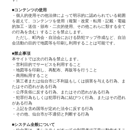
■コンテンツの使用
・個人的使用その他法律によって明示的に認められている範囲
を超えて、コンテンツを使用（複製・改変・転用・記載・電磁
的加工・送信・頒布・二次的使用、その他これらに類する全て
の行為を含む）することを禁止します。
ただし、町内会・自治会における防犯マップ作成など、自治
会活動の目的で地図等を印刷し利用することは可能です。
■禁止事項
本サイトでは次の行為を禁止します。
・営利目的でサービスを利用すること
・地図等を印刷し、再配布、再販等を行うこと
・商用転用すること
・第三者または仙台市に不利益もしくは損害を与える行為、ま
たはその恐れがある行為
・公序良俗に反する行為、またはその恐れがある行為
・犯罪行為もしくは犯罪行為に結びつく行為、またはその恐れ
がある行為
・上記を含め国等が定めた法令に反する行為
・その他、仙台市が不適切と判断する行為
■システム全般について
・仙台市は、本システムがすべての利用者で正常に動作するこ