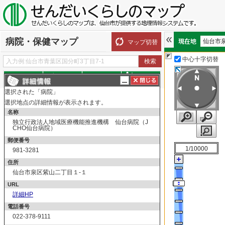
病院・保健マップ
仙台市
マップ切替
中心十字切替
探す
測る
描く
ルート
選択された「病院」
表示切替
全て選択
全てはずす
選択地点の詳細情報が表示されます。
病院・保健
名称
独立行政法人地域医療機能推進機構 仙台病院（J
病院
CHO仙台病院）
病院
郵便番号
1/10000
981-3281
診療所
住所
診療所
仙台市泉区紫山二丁目１-１
保健所・保健センター
URL
保健所・保健センター
詳細HP
献血ルーム
電話番号
022-378-9111
献血ルーム