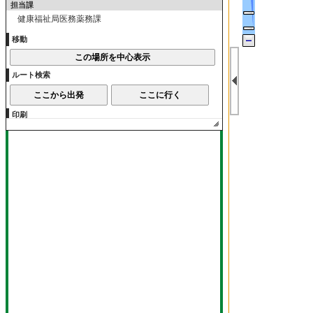
担当課
健康福祉局医務薬務課
移動
ルート検索
印刷