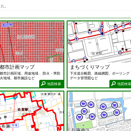
した。
した。
都市計画マップ画面
した。
所を更新しました。
路安全点検_点を更新しました。
都市計画マップ
まちづくりマップ
。
都市計画区域、用途地域 、防火・準防
下水道台帳図、路線網図、ボーリング
火地域、都市施設など
データ管理図など
所を更新しました。
地図検索
地図検
した。
設案内マップ画面
教育・文化マップ画面
した。
。