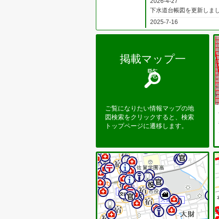
2026-4-27
下水道台帳図を更新しま
2025-7-16
都市計画情報を更新しま
2024-5-23
下水道台帳図を更新しま
掲載マップ一
2023-8-30
覧
防災・防犯マップの避難
2023-8-22
通学路安全点検_線、通学
2023-8-10
ご覧になりたい情報マップの地
路線網図を更新しました
図検索をクリックすると、検索
トップページに遷移します。
2023-5-23
防災・防犯マップの避難
2023-2-21
下水道台帳図を更新しま
施
2022-6-10
都市計画情報を更新しま
2022-6-1
路線網図を更新しました
2022-5-31