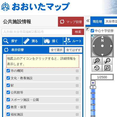
公共施設情報
大分市辻
マップ切替
中心十字切替
探す
測る
描く
ルート
表示切替
全て選択
全てはずす
地図上のアイコンをクリックすると、詳細情報を
表示します。
市の機関
1/2500
文化・教養施設
駅
公民館等
スポーツ施設・公園
教育・保育
福祉施設