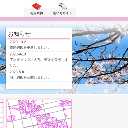
利用規約
使い方ガイド
お知らせ
2023-10-2
道路網図を更新しました。
2023-9-13
下水道マップに人孔、管渠を公開しま
した。
2023-5-8
河川網図を公開しました。
2023-4-18
バス路線マップを公開しました。
2023-2-15
道路・河川管理マップ画面
文化財マップを公開しました。
下水道マップ画面
2023-2-13
都市計画情報マップを公開しました。
2021-11-1
おぎまっぷを公開しました。