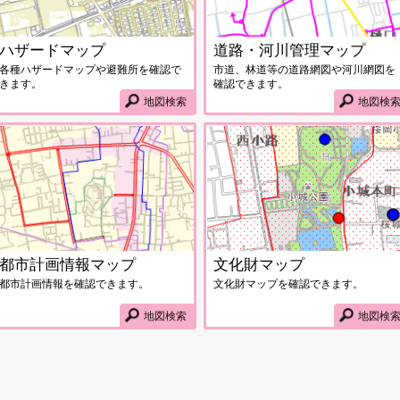
ハザードマップ
道路・河川管理マップ
各種ハザードマップや避難所を確認で
市道、林道等の道路網図や河川網図を
きます。
確認できます。
地図検索
地図検
共施設マップ画面
都市計画情報マップ画面
都市計画情報マップ
文化財マップ
都市計画情報を確認できます。
文化財マップを確認できます。
地図検索
地図検