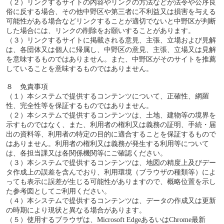
（２）リンクするサイトの内容やリンクの方法などが法令や公序良
俗に反する場合、その他中野区や第三者に不利益又は損害を与える
可能性がある場合などリンクすることが適切でないと中野区が判断
した場合には、リンクの削除をお願いすることがあります。
（３）リンクするサイトに掲載される意見、主張、立場および見解
は、各団体又は個人に帰属し、中野区の意見、主張、立場又は見解
を意味するものではありません。また、中野区がそのサイトを推薦
していることを意味するものではありません。
８ 免責事項
（１）本システムで提供するコンテンツについて、正確性、網羅
性、完全性等を保証するものではありません。
（２）本システムで提供するコンテンツは、土地、建物等の境界を
示すものではなく、また、利用者の権利又は義務の証明、手続・届
出の資料等、利用者の特定の目的に適合することを保証するもので
はありません。利用者の権利又は義務が発生する利用等について
は、各担当課又は各関係機関等にご確認ください。
（３）本システムで提供するコンテンツは、地図の精度上及びデー
タ作成上の誤差を含んでおり、利用環境（ブラウザの種類等）によ
っても表示に誤差が生じる可能性がありますので、概略位置を示し
た参考図としてご利用ください。
（４）本システムで提供するコンテンツは、データの作成又は更新
の時期により現状と異なる場合があります。
（５）使用するブラウザは、Microsoft EdgeあるいはChrome最新