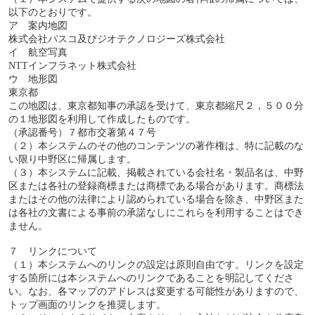
以下のとおりです。
ア 案内地図
株式会社パスコ及びジオテクノロジーズ株式会社
イ 航空写真
NTTインフラネット株式会社
ウ 地形図
東京都
この地図は、東京都知事の承認を受けて、東京都縮尺２，５００分
の１地形図を利用して作成したものです。
（承認番号）７都市交著第４７号
（２）本システムのその他のコンテンツの著作権は、特に記載のな
い限り中野区に帰属します。
（３）本システムに記載、掲載されている会社名・製品名は、中野
区または各社の登録商標または商標である場合があります。商標法
またはその他の法律により認められている場合を除き、中野区また
は各社の文書による事前の承諾なしにこれらを利用することはでき
ません。
７ リンクについて
（１）本システムへのリンクの設定は原則自由です。リンクを設定
する箇所には本システムへのリンクであることを明記してくださ
い。なお、各マップのアドレスは変更する可能性がありますので、
トップ画面のリンクを推奨します。