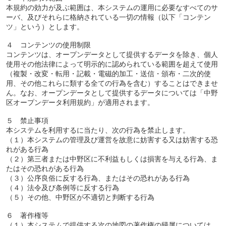
本規約の効力が及ぶ範囲は、本システムの運用に必要なすべてのサ
ーバ、及びそれらに格納されている一切の情報（以下「コンテン
ツ」という）とします。
４ コンテンツの使用制限
コンテンツは、オープンデータとして提供するデータを除き、個人
使用その他法律によって明示的に認められている範囲を超えて使用
（複製・改変・転用・記載・電磁的加工・送信・頒布・二次的使
用、その他これらに類する全ての行為を含む）することはできませ
ん。なお、オープンデータとして提供するデータについては「中野
区オープンデータ利用規約」が適用されます。
５ 禁止事項
本システムを利用するに当たり、次の行為を禁止します。
（１）本システムの管理及び運営を故意に妨害する又は妨害する恐
れがある行為
（２）第三者または中野区に不利益もしくは損害を与える行為、ま
たはその恐れがある行為
（３）公序良俗に反する行為、またはその恐れがある行為
（４）法令及び条例等に反する行為
（５）その他、中野区が不適切と判断する行為
６ 著作権等
（１）本システムで提供する次の地図の著作権の帰属については、