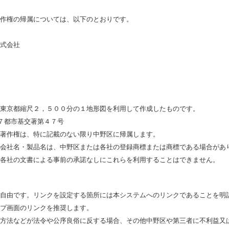
作権の帰属については、以下のとおりです。
式会社
東京都縮尺２，５００分の１地形図を利用して作成したものです。
 ７都市基交著第４７号
著作権は、特に記載のない限り中野区に帰属します。
会社名・製品名は、中野区または各社の登録商標または商標である場合があ
各社の文書による事前の承諾なしにこれらを利用することはできません。
自由です。リンクを設定する箇所には本システムへのリンクであることを明
プ画面のリンクを推奨します。
方法などが法令や公序良俗に反する場合、その他中野区や第三者に不利益又