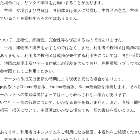
た場合には、リンクの削除をお願いすることがあります。
、主張、立場および見解は、各団体又は個人に帰属し、中野区の意見、主張
ていることを意味するものではありません。
ついて、正確性、網羅性、完全性等を保証するものではありません。
、土地、建物等の境界を示すものではなく、また、利用者の権利又は義務の
ありません。利用者の権利又は義務が発生する利用等については、各担当課
、地図の精度上及びデータ作成上の誤差を含んでおり、利用環境（ブラウザ
参考図としてご利用ください。
、データの作成又は更新の時期により現状と異なる場合があります。
EdgeあるいはChrome最新版、Firefox最新版、Safari最新版を推奨しま
ーネットへの接続環境によっては正しく表示されない場合があります。
いて行う一切の行為について、いかなる責任を負いません。また、直接・間
損害・損失について、中野区はいかなる場合でも一切の責任を負いません。
あります。利用者は本システムをご利用になる都度、本規約をご確認くださ
、変更後の利用規約に同意したものとみなします。