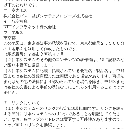
以下のとおりです。
ア 案内地図
株式会社パスコ及びジオテクノロジーズ株式会社
イ 航空写真
NTTインフラネット株式会社
ウ 地形図
東京都
この地図は、東京都知事の承認を受けて、東京都縮尺２，５００分
の１地形図を利用して作成したものです。
（承認番号）７都市交著第４７号
（２）本システムのその他のコンテンツの著作権は、特に記載のな
い限り中野区に帰属します。
（３）本システムに記載、掲載されている会社名・製品名は、中野
区または各社の登録商標または商標である場合があります。商標法
またはその他の法律により認められている場合を除き、中野区また
は各社の文書による事前の承諾なしにこれらを利用することはでき
ません。
７ リンクについて
（１）本システムへのリンクの設定は原則自由です。リンクを設定
する箇所には本システムへのリンクであることを明記してくださ
い。なお、各マップのアドレスは変更する可能性がありますので、
トップ画面のリンクを推奨します。