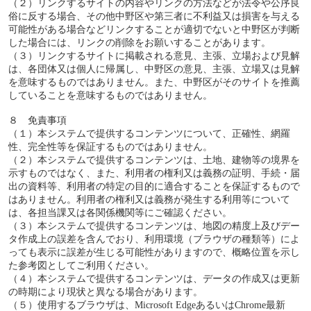
（２）リンクするサイトの内容やリンクの方法などが法令や公序良
俗に反する場合、その他中野区や第三者に不利益又は損害を与える
可能性がある場合などリンクすることが適切でないと中野区が判断
した場合には、リンクの削除をお願いすることがあります。
（３）リンクするサイトに掲載される意見、主張、立場および見解
は、各団体又は個人に帰属し、中野区の意見、主張、立場又は見解
を意味するものではありません。また、中野区がそのサイトを推薦
していることを意味するものではありません。
８ 免責事項
（１）本システムで提供するコンテンツについて、正確性、網羅
性、完全性等を保証するものではありません。
（２）本システムで提供するコンテンツは、土地、建物等の境界を
示すものではなく、また、利用者の権利又は義務の証明、手続・届
出の資料等、利用者の特定の目的に適合することを保証するもので
はありません。利用者の権利又は義務が発生する利用等について
は、各担当課又は各関係機関等にご確認ください。
（３）本システムで提供するコンテンツは、地図の精度上及びデー
タ作成上の誤差を含んでおり、利用環境（ブラウザの種類等）によ
っても表示に誤差が生じる可能性がありますので、概略位置を示し
た参考図としてご利用ください。
（４）本システムで提供するコンテンツは、データの作成又は更新
の時期により現状と異なる場合があります。
（５）使用するブラウザは、Microsoft EdgeあるいはChrome最新