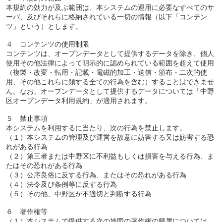
本規約の効力が及ぶ範囲は、本システムの運用に必要なすべてのサ
ーバ、及びそれらに格納されている一切の情報（以下「コンテン
ツ」という）とします。
４ コンテンツの使用制限
コンテンツは、オープンデータとして提供するデータを除き、個人
使用その他法律によって明示的に認められている範囲を超えて使用
（複製・改変・転用・記載・電磁的加工・送信・頒布・二次的使
用、その他これらに類する全ての行為を含む）することはできませ
ん。なお、オープンデータとして提供するデータについては「中野
区オープンデータ利用規約」が適用されます。
５ 禁止事項
本システムを利用するに当たり、次の行為を禁止します。
（１）本システムの管理及び運営を故意に妨害する又は妨害する恐
れがある行為
（２）第三者または中野区に不利益もしくは損害を与える行為、ま
たはその恐れがある行為
（３）公序良俗に反する行為、またはその恐れがある行為
（４）法令及び条例等に反する行為
（５）その他、中野区が不適切と判断する行為
６ 著作権等
（１）本システムで提供する次の地図の著作権の帰属については、