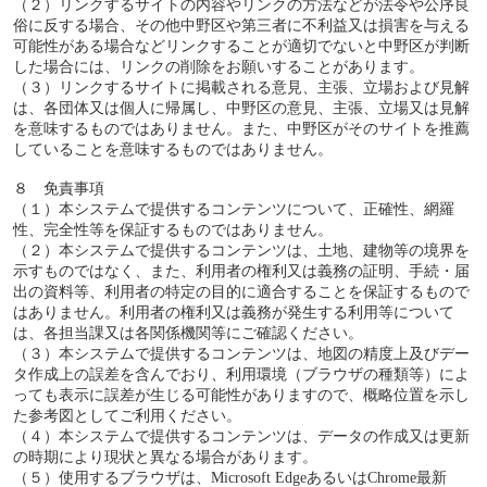
（２）リンクするサイトの内容やリンクの方法などが法令や公序良
俗に反する場合、その他中野区や第三者に不利益又は損害を与える
可能性がある場合などリンクすることが適切でないと中野区が判断
した場合には、リンクの削除をお願いすることがあります。
（３）リンクするサイトに掲載される意見、主張、立場および見解
は、各団体又は個人に帰属し、中野区の意見、主張、立場又は見解
を意味するものではありません。また、中野区がそのサイトを推薦
していることを意味するものではありません。
８ 免責事項
（１）本システムで提供するコンテンツについて、正確性、網羅
性、完全性等を保証するものではありません。
（２）本システムで提供するコンテンツは、土地、建物等の境界を
示すものではなく、また、利用者の権利又は義務の証明、手続・届
出の資料等、利用者の特定の目的に適合することを保証するもので
はありません。利用者の権利又は義務が発生する利用等について
は、各担当課又は各関係機関等にご確認ください。
（３）本システムで提供するコンテンツは、地図の精度上及びデー
タ作成上の誤差を含んでおり、利用環境（ブラウザの種類等）によ
っても表示に誤差が生じる可能性がありますので、概略位置を示し
た参考図としてご利用ください。
（４）本システムで提供するコンテンツは、データの作成又は更新
の時期により現状と異なる場合があります。
（５）使用するブラウザは、Microsoft EdgeあるいはChrome最新