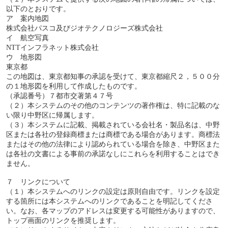
以下のとおりです。
ア 案内地図
株式会社パスコ及びジオテクノロジーズ株式会社
イ 航空写真
NTTインフラネット株式会社
ウ 地形図
東京都
この地図は、東京都知事の承認を受けて、東京都縮尺２，５００分
の１地形図を利用して作成したものです。
（承認番号）７都市交著第４７号
（２）本システムのその他のコンテンツの著作権は、特に記載のな
い限り中野区に帰属します。
（３）本システムに記載、掲載されている会社名・製品名は、中野
区または各社の登録商標または商標である場合があります。商標法
またはその他の法律により認められている場合を除き、中野区また
は各社の文書による事前の承諾なしにこれらを利用することはでき
ません。
７ リンクについて
（１）本システムへのリンクの設定は原則自由です。リンクを設定
する箇所には本システムへのリンクであることを明記してくださ
い。なお、各マップのアドレスは変更する可能性がありますので、
トップ画面のリンクを推奨します。