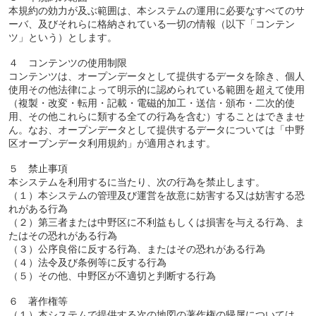
本規約の効力が及ぶ範囲は、本システムの運用に必要なすべてのサ
ーバ、及びそれらに格納されている一切の情報（以下「コンテン
ツ」という）とします。
４ コンテンツの使用制限
コンテンツは、オープンデータとして提供するデータを除き、個人
使用その他法律によって明示的に認められている範囲を超えて使用
（複製・改変・転用・記載・電磁的加工・送信・頒布・二次的使
用、その他これらに類する全ての行為を含む）することはできませ
ん。なお、オープンデータとして提供するデータについては「中野
区オープンデータ利用規約」が適用されます。
５ 禁止事項
本システムを利用するに当たり、次の行為を禁止します。
（１）本システムの管理及び運営を故意に妨害する又は妨害する恐
れがある行為
（２）第三者または中野区に不利益もしくは損害を与える行為、ま
たはその恐れがある行為
（３）公序良俗に反する行為、またはその恐れがある行為
（４）法令及び条例等に反する行為
（５）その他、中野区が不適切と判断する行為
６ 著作権等
（１）本システムで提供する次の地図の著作権の帰属については、