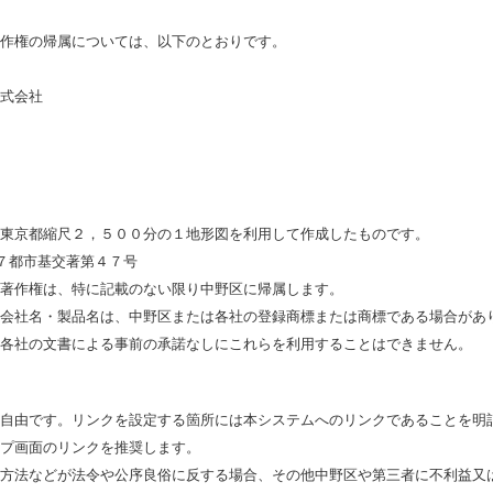
作権の帰属については、以下のとおりです。
式会社
東京都縮尺２，５００分の１地形図を利用して作成したものです。
 ７都市基交著第４７号
著作権は、特に記載のない限り中野区に帰属します。
会社名・製品名は、中野区または各社の登録商標または商標である場合があ
各社の文書による事前の承諾なしにこれらを利用することはできません。
自由です。リンクを設定する箇所には本システムへのリンクであることを明
プ画面のリンクを推奨します。
方法などが法令や公序良俗に反する場合、その他中野区や第三者に不利益又