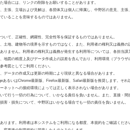
た場合には、リンクの削除をお願いすることがあります。
、主張、立場および見解は、各団体又は個人に帰属し、中野区の意見、主張
ていることを意味するものではありません。
ついて、正確性、網羅性、完全性等を保証するものではありません。
、土地、建物等の境界を示すものではなく、また、利用者の権利又は義務の
ありません。利用者の権利又は義務が発生する利用等については、各担当課
、地図の精度上及びデータ作成上の誤差を含んでおり、利用環境（ブラウザ
参考図としてご利用ください。
、データの作成又は更新の時期により現状と異なる場合があります。
EdgeあるいはChrome最新版、Firefox最新版、Safari最新版を推奨しま
ーネットへの接続環境によっては正しく表示されない場合があります。
いて行う一切の行為について、いかなる責任を負いません。また、直接・間
損害・損失について、中野区はいかなる場合でも一切の責任を負いません。
あります。利用者は本システムをご利用になる都度、本規約をご確認くださ
、変更後の利用規約に同意したものとみなします。