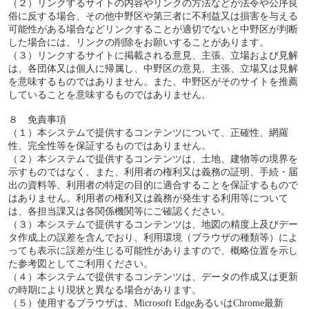
（２）リンクするサイトの内容やリンクの方法などが法令や公序良
俗に反する場合、その他中野区や第三者に不利益又は損害を与える
可能性がある場合などリンクすることが適切でないと中野区が判断
した場合には、リンクの削除をお願いすることがあります。
（３）リンクするサイトに掲載される意見、主張、立場および見解
は、各団体又は個人に帰属し、中野区の意見、主張、立場又は見解
を意味するものではありません。また、中野区がそのサイトを推薦
していることを意味するものではありません。
８ 免責事項
（１）本システムで提供するコンテンツについて、正確性、網羅
性、完全性等を保証するものではありません。
（２）本システムで提供するコンテンツは、土地、建物等の境界を
示すものではなく、また、利用者の権利又は義務の証明、手続・届
出の資料等、利用者の特定の目的に適合することを保証するもので
はありません。利用者の権利又は義務が発生する利用等について
は、各担当課又は各関係機関等にご確認ください。
（３）本システムで提供するコンテンツは、地図の精度上及びデー
タ作成上の誤差を含んでおり、利用環境（ブラウザの種類等）によ
っても表示に誤差が生じる可能性がありますので、概略位置を示し
た参考図としてご利用ください。
（４）本システムで提供するコンテンツは、データの作成又は更新
の時期により現状と異なる場合があります。
（５）使用するブラウザは、Microsoft EdgeあるいはChrome最新