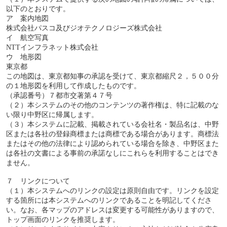
以下のとおりです。
ア 案内地図
株式会社パスコ及びジオテクノロジーズ株式会社
イ 航空写真
NTTインフラネット株式会社
ウ 地形図
東京都
この地図は、東京都知事の承認を受けて、東京都縮尺２，５００分
の１地形図を利用して作成したものです。
（承認番号）７都市交著第４７号
（２）本システムのその他のコンテンツの著作権は、特に記載のな
い限り中野区に帰属します。
（３）本システムに記載、掲載されている会社名・製品名は、中野
区または各社の登録商標または商標である場合があります。商標法
またはその他の法律により認められている場合を除き、中野区また
は各社の文書による事前の承諾なしにこれらを利用することはでき
ません。
７ リンクについて
（１）本システムへのリンクの設定は原則自由です。リンクを設定
する箇所には本システムへのリンクであることを明記してくださ
い。なお、各マップのアドレスは変更する可能性がありますので、
トップ画面のリンクを推奨します。