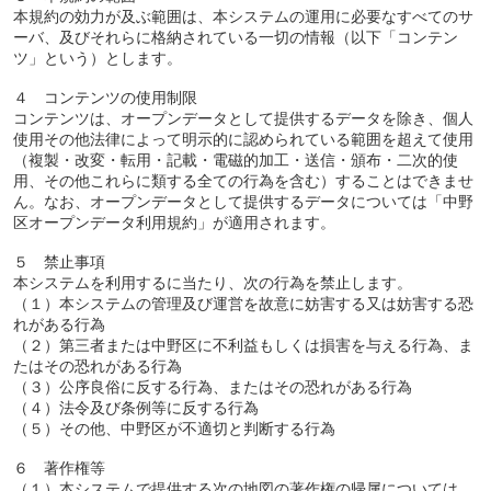
本規約の効力が及ぶ範囲は、本システムの運用に必要なすべてのサ
ーバ、及びそれらに格納されている一切の情報（以下「コンテン
ツ」という）とします。
４ コンテンツの使用制限
コンテンツは、オープンデータとして提供するデータを除き、個人
使用その他法律によって明示的に認められている範囲を超えて使用
（複製・改変・転用・記載・電磁的加工・送信・頒布・二次的使
用、その他これらに類する全ての行為を含む）することはできませ
ん。なお、オープンデータとして提供するデータについては「中野
区オープンデータ利用規約」が適用されます。
５ 禁止事項
本システムを利用するに当たり、次の行為を禁止します。
（１）本システムの管理及び運営を故意に妨害する又は妨害する恐
れがある行為
（２）第三者または中野区に不利益もしくは損害を与える行為、ま
たはその恐れがある行為
（３）公序良俗に反する行為、またはその恐れがある行為
（４）法令及び条例等に反する行為
（５）その他、中野区が不適切と判断する行為
６ 著作権等
（１）本システムで提供する次の地図の著作権の帰属については、