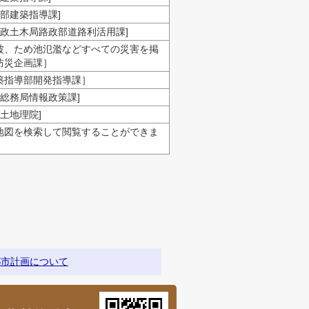
部建築指導課]
政土木局路政部道路利活用課]
波、ため池氾濫などすべての災害を掲
防災企画課］
築指導部開発指導課］
総務局情報政策課]
土地理院]
地図を検索して閲覧することができま
都市計画について