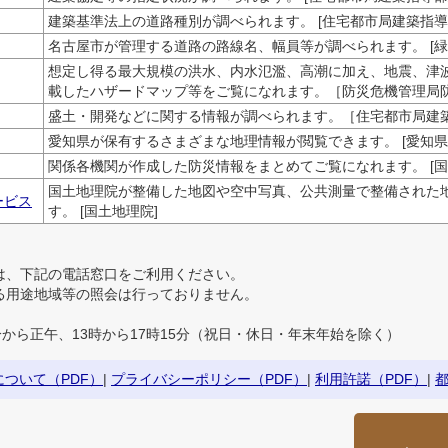
建築基準法上の道路種別が調べられます。 [住宅都市局建築指導
名古屋市が管理する道路の路線名、幅員等が調べられます。 [緑
想定し得る最大規模の洪水、内水氾濫、高潮に加え、地震、津
載したハザードマップ等をご覧になれます。［防災危機管理局
盛土・開発などに関する情報が調べられます。［住宅都市局建
愛知県が保有するさまざまな地理情報が閲覧できます。 [愛知県
関係各機関が作成した防災情報をまとめてご覧になれます。 [国
国土地理院が整備した地図や空中写真、公共測量で整備された
ービス
す。 [国土地理院]
は、下記の電話窓口をご利用ください。
る用途地域等の照会は行っておりません。
から正午、13時から17時15分（祝日・休日・年末年始を除く）
ついて（PDF）
|
プライバシーポリシー（PDF）
|
利用許諾（PDF）
|