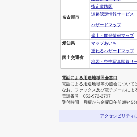
指定道路図
道路認定情報サービス
名古屋市
ハザードマップ
盛土・開発情報マップ
愛知県
マップあいち
重ねるハザードマップ
国土交通省
地図・空中写真閲覧サ
電話による用途地域照会窓口
電話による用途地域等の照会について
なお、ファックス及び電子メールによ
電話番号：052-972-2797
受付時間：月曜から金曜日午前8時45分
アクセシビリティに