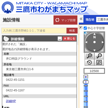
施設情報
三鷹市
マップ切替
中心十字切替
探す
測る
描く
ルート
選択された「施設」
表示切替
全て選択
全てはずす
選択地点の詳細情報が表示されます。
名称
施設
井口特設グラウンド
市役所・市政窓口等
所在地
東京都三鷹市井口1-6
市役所・市政窓口
1/2500
電話番号
市役所
0422-45-1151
市政窓口
FAX
教育センター
0422-45-1167
その他の市の施設
URL
市民保養所
詳細HP
消費者活動センター