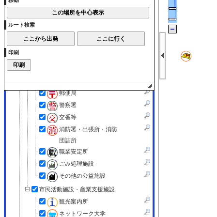
移動
各種相談所
市営住宅
ルート検索
市の施設以外の官公庁等
国および都道府県関連
印刷
施設
法務局
税務署
郵便局
警察署
交番等
消防署・出張所・消防
団詰所
職業安定所
ごみ処理施設
その他の公益施設
市民活動施設・産業支援施設
観光案内所
ネットワーク大学